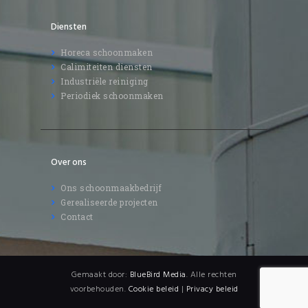
Diensten
Horeca schoonmaken
Calimiteiten diensten
Industriële reiniging
Periodiek schoonmaken
Over ons
Ons schoonmaakbedrijf
Gerealiseerde projecten
Contact
Gemaakt door:
BlueBird Media
. Alle rechten
voorbehouden.
Cookie beleid
|
Privacy beleid