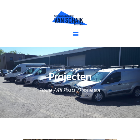
Schoonmaakbedrijf van Schaik
De dienstverlener voor schoonmaak
HOME
OVER ONS
SCHOONMAAKDIENST
EN
Projecten
SPECIALISME
PROJECTEN
Home
All Posts
Projecten
NIEUWS
CONTACT