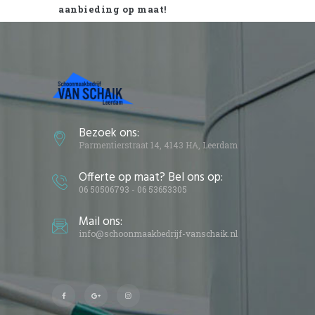
aanbieding op maat!
Bezoek ons:
Parmentierstraat 14, 4143 HA, Leerdam
Offerte op maat? Bel ons op:
06 50506793 - 06 53653305
Mail ons:
info@schoonmaakbedrijf-vanschaik.nl